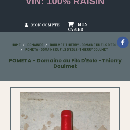
VIN: 100% RAISIN
MON
MON COMPTE
CASIER
HOME
DOMAINES
DOULMET THIERRY - DOMAINE DU FILS D'EOLE
POMETA - DOMAINE DU FILS D'EOLE -THIERRY DOULMET
POMETA - Domaine du Fils D'Eole -Thierry
Doulmet