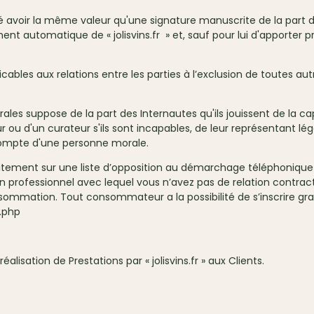
é avoir la même valeur qu'une signature manuscrite de la part de
t automatique de « jolisvins.fr » et, sauf pour lui d'apporter pr
cables aux relations entre les parties à l’exclusion de toutes a
les suppose de la part des Internautes qu'ils jouissent de la ca
ur ou d'un curateur s'ils sont incapables, de leur représentant léga
e compte d'une personne morale.
atuitement sur une liste d’opposition au démarchage téléphoniqu
professionnel avec lequel vous n’avez pas de relation contract
ommation. Tout consommateur a la possibilité de s’inscrire gratu
n.php
réalisation de Prestations par « jolisvins.fr » aux Clients.