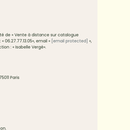
lité de « Vente à distance sur catalogue
 « 06.27.77.13.05», email «
[email protected]
»,
ion : « Isabelle Vergé».
5011 Paris
ion.