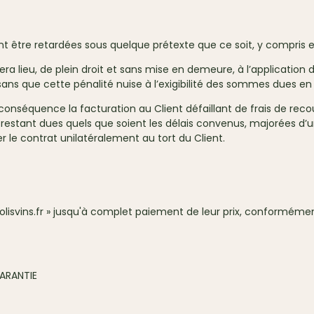
être retardées sous quelque prétexte que ce soit, y compris en
ieu, de plein droit et sans mise en demeure, à l’application de
, sans que cette pénalité nuise à l’exigibilité des sommes dues en 
 conséquence la facturation au Client défaillant de frais de re
 restant dues quels que soient les délais convenus, majorées d
ier le contrat unilatéralement au tort du Client.
 jolisvins.fr » jusqu'à complet paiement de leur prix, conformém
GARANTIE