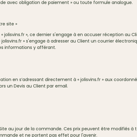
e avec obligation de paiement » ou toute formule analogue.
e site »
 jolisvins.fr », ce dernier s'engage à en accuser réception au Cl
olisvins.fr » s'engage à adresser au Client un courrier électron
es informations y afférant.
on en s’adressant directement à « jolisvins.fr » aux coordonnées
lors un Devis au Client par email.
 Site au jour de la commande. Ces prix peuvent être modifiés à tou
ommande et ne portent pas effet pour l'avenir.