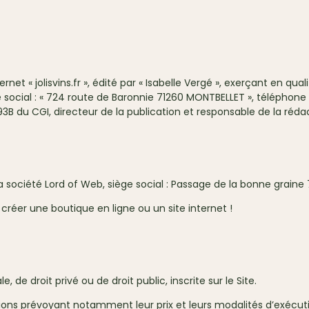
et « jolisvins.fr », édité par « Isabelle Vergé », exerçant en qua
ge social : « 724 route de Baronnie 71260 MONTBELLET », téléphone :
93B du CGI, directeur de la publication et responsable de la rédact
 société Lord of Web, siège social : Passage de la bonne graine 7
créer une boutique en ligne ou un site internet !
 de droit privé ou de droit public, inscrite sur le Site.
tations prévoyant notamment leur prix et leurs modalités d’exécut