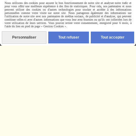
Nous utilisons des cookies pour assurer le bon fonctionnement de notre site et analyser notre trafic et
pour vous offrir une meilleure expérience à des fins de statistiques. Pour cela, nos partenaires et nous
peuvent utiliser des cookies ou d'autres technologies pour stocker et accéder à des informations
personnelles comme votre visite sur notre site. Nous partageons également des informations sur
l'utilisation de notre site avec nos partenaires de médias sociaux, de publicité et d'analyse, qui peuvent
combiner celles-ci avec d'autres informations que vous leur avez fournies ou qu'ils ont collectées lors de
votre utilisation de leurs services. Vous pouvez retirer votre consentement, enregistré pour 6 mois, à
l'aide du lien en pied de page « Gestion Cookies ».
Nous contacter
Personnaliser
Tout refuser
Tout accepter
CONTACT
Livraison rapide
Autoriser
Facebook est désactivé.
Mentions Légales
Conditions générales de vente