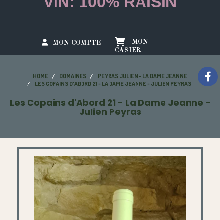
VIN: 100% RAISIN
MON
MON COMPTE
CASIER
HOME
DOMAINES
PEYRAS JULIEN - LA DAME JEANNE
LES COPAINS D'ABORD 21 - LA DAME JEANNE - JULIEN PEYRAS
Les Copains d'Abord 21 - La Dame Jeanne -
Julien Peyras