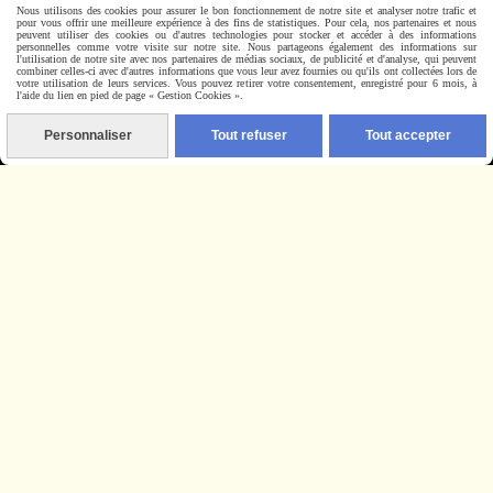
Nous utilisons des cookies pour assurer le bon fonctionnement de notre site et analyser notre trafic et
pour vous offrir une meilleure expérience à des fins de statistiques. Pour cela, nos partenaires et nous
peuvent utiliser des cookies ou d'autres technologies pour stocker et accéder à des informations
personnelles comme votre visite sur notre site. Nous partageons également des informations sur
l'utilisation de notre site avec nos partenaires de médias sociaux, de publicité et d'analyse, qui peuvent
combiner celles-ci avec d'autres informations que vous leur avez fournies ou qu'ils ont collectées lors de
votre utilisation de leurs services. Vous pouvez retirer votre consentement, enregistré pour 6 mois, à
l'aide du lien en pied de page « Gestion Cookies ».
Nous contacter
Personnaliser
Tout refuser
Tout accepter
CONTACT
Livraison rapide
Autoriser
Facebook est désactivé.
Mentions Légales
Conditions générales de vente